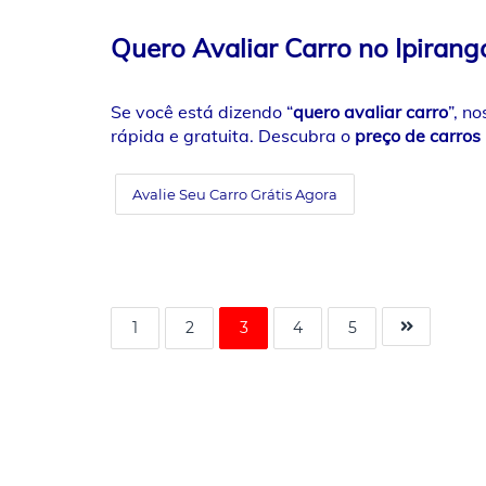
Quero Avaliar Carro no Ipirang
Se você está dizendo “
quero avaliar carro
”, n
rápida e gratuita. Descubra o
preço de carros
Avalie Seu Carro Grátis Agora
1
2
3
4
5