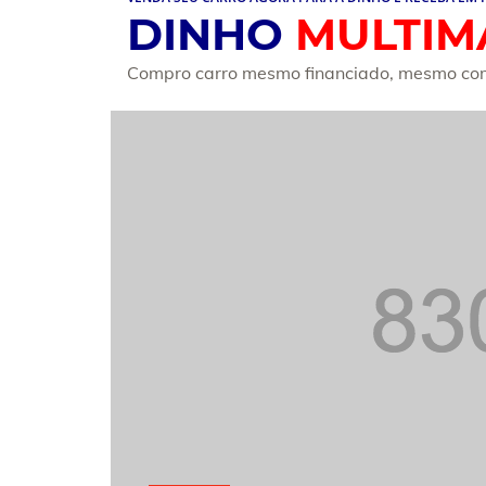
DINHO
MULTIM
Compro carro mesmo financiado, mesmo com d