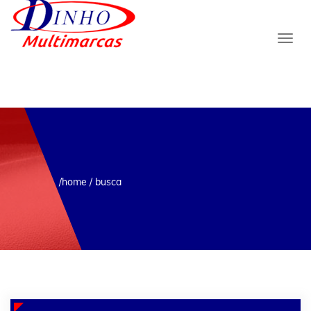
/home /
busca